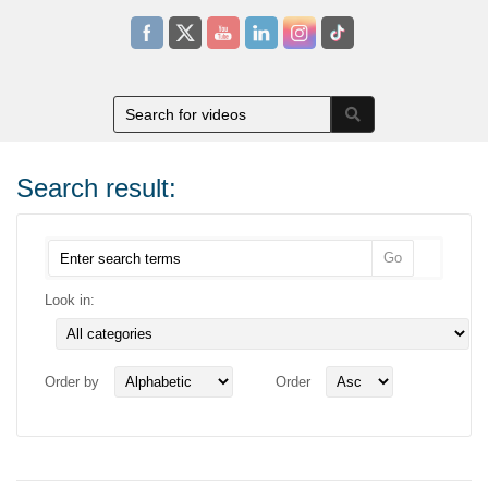
Search result:
Look in:
Order by
Order